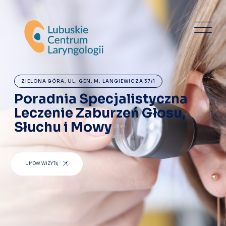
ZIELONA GÓRA, UL. GEN. M. LANGIEWICZA 37/1
Poradnia Specjalistyczna
Leczenie Zaburzeń Głosu,
Słuchu i Mowy
UMÓW WIZYTĘ