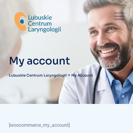
Skip
to
content
My account
>
Lubuskie Centrum Laryngologii
My Account
[woocommerce_my_account]