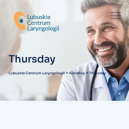
Skip
to
content
Thursday
>
>
Lubuskie Centrum Laryngologii
Kolumny
Thursday