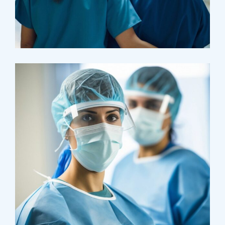
Pharmacy
Supraventricular
Research
Cardiothoracic