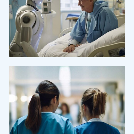
Osteopaths
Abdominal Aneurysm