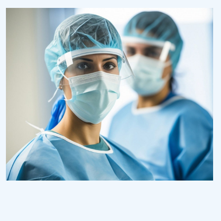
Osteopaths
Advices & Checkup