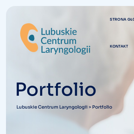
Skip
to
content
STRONA G
KONTAKT
Portfolio
Lubuskie Centrum Laryngologii
>
Portfolio