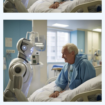
Osteopaths
Abdominal Aneurysm
Surgeon
Pediatric Surgery