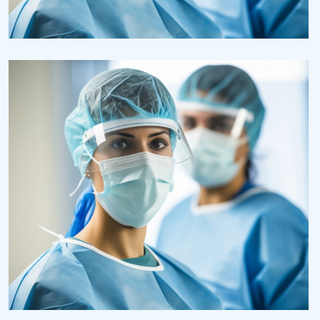
Health
Neurosurgery Surgeon
Research
Cardiothoracic