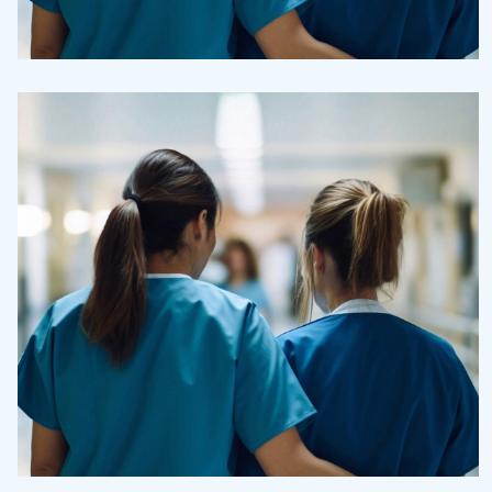
Pharmacy
Supraventricular
Treatments
Congestive Heart